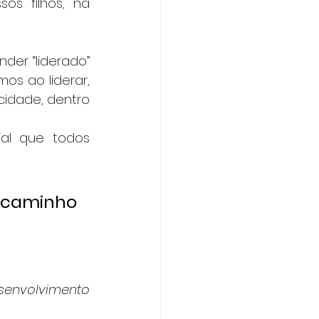
 filhos, na 
r “liderado” 
s ao liderar, 
idade, dentro 
al que todos 
 caminho 
envolvimento 