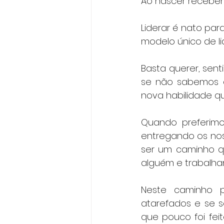
Ao nascer recebemo
Liderar é nato par
modelo único de l
Basta querer, senti
se não sabemos c
nova habilidade q
Quando preferimo
entregando os noss
ser um caminho q
alguém e trabalha
Neste caminho p
atarefados e se s
que pouco foi fei