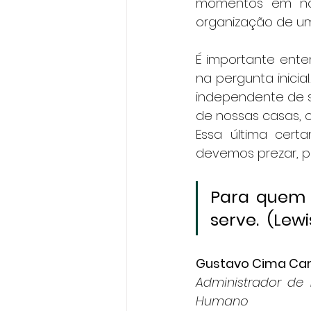
momentos em nos
organização de um 
É importante ente
na pergunta inicia
independente de s
de nossas casas, 
Essa última cert
devemos prezar, poi
Para quem 
serve.  (Lewi
Gustavo Cima Ca
Administrador de 
Humano