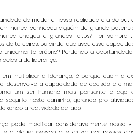
unidade de mudar a nossa realidade e a de outr
Quem nunca conheceu alguém de grande potencial
nunca chegou a grandes feitos? Por sempre t
os de terceiros, ou ainda, que usou essa capacid
 e unicamente próprio? Perdendo a oportunidade d
 delas a da liderança.
em multiplicar a liderança, é porque quem a ex
a, desenvolve a capacidade de decisão e é mais
 torna um ser humano mais pensante e age co
 a segui-lo neste caminho, gerando pro atividad
 deixando a reatividade de lado.
nça pode modificar consideravelmente nossa vid
s, e qualquer pessoa que cruzar por nossos dia