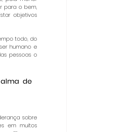
r para o bem, 
tar objetivos 
empo todo, do 
 ser humano e 
as pessoas o 
alma de 
erança sobre 
es em muitos 