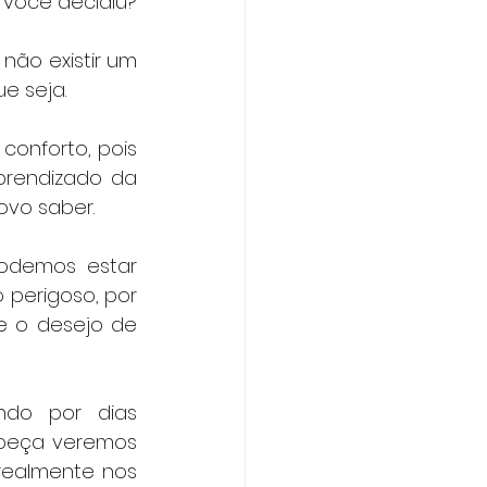
e você decidiu?
não existir um 
e seja.
conforto, pois 
rendizado da 
ovo saber.
odemos estar 
perigoso, por 
 o desejo de 
do por dias 
abeça veremos 
realmente nos 