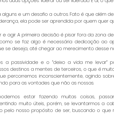
s duas opções: liderar ou ser liderado. E aí, o qu
a alguns e um desafio a outros. Fato é que além de 
iderança, ela pode ser aprendida por quem quer qu
r e agir. A primeira decisão é pisar fora da zona de 
omo se faz algo é necessária dedicação ao ap
ue se deseja, até chegar ao merecimento desse n
s a passividade e o “deixo a vida me levar” p
os destinos a mentes de terceiros, o que é muito 
ue percorremos inconscientemente, agindo sobre
ndo para as vontades que não as nossas.
odemos estar fazendo muitas coisas, passan
entindo muito úteis, porém, se levantarmos a c
to pelo nosso propósito de ser, buscando o que 