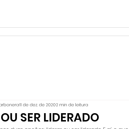
Início
Quem faz
Portfólio
Academia de Líder
arbonera
11 de dez. de 2020
2 min de leitura
 OU SER LIDERADO