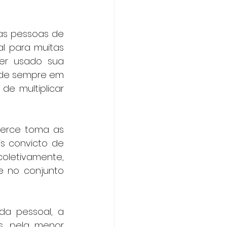
as pessoas de 
 para muitas 
er usado sua 
ade sempre em 
e multiplicar 
erce toma as 
 convicto de 
letivamente, 
e no conjunto 
a pessoal, a 
s, pela menor 