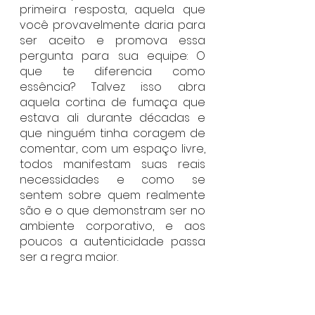
primeira resposta, aquela que 
você provavelmente daria para 
ser aceito e promova essa 
pergunta para sua equipe: O 
que te diferencia como 
essência? Talvez isso abra 
aquela cortina de fumaça que 
estava ali durante décadas e 
que ninguém tinha coragem de 
comentar, com um espaço livre, 
todos manifestam suas reais 
necessidades e como se 
sentem sobre quem realmente 
são e o que demonstram ser no 
ambiente corporativo, e aos 
poucos a autenticidade passa 
ser a regra maior.   
No fim das contas, tudo que 
importa é quem está ao seu 